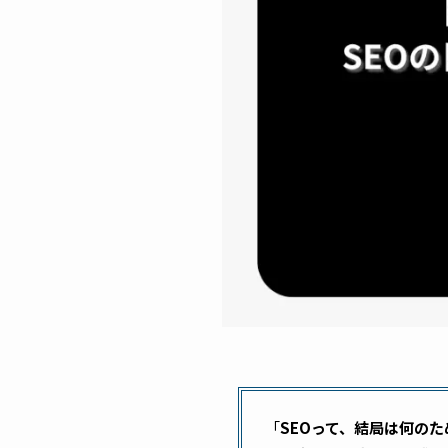
「
SEOって、結局は何の