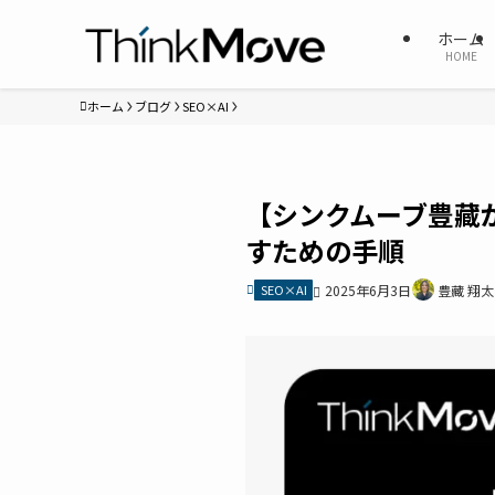
ホーム
HOME
ホーム
ブログ
SEO×AI
【シンクムーブ豊藏
すための手順
SEO×AI
2025年6月3日
豊藏 翔太