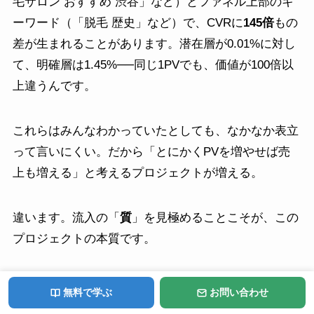
毛サロン おすすめ 渋谷」など）とファネル上部のキ
ーワード（「脱毛 歴史」など）で、CVRに
145倍
もの
差が生まれることがあります。潜在層が0.01%に対し
て、明確層は1.45%──同じ1PVでも、価値が100倍以
上違うんです。
これらはみんなわかっていたとしても、なかなか表立
って言いにくい。だから「とにかくPVを増やせば売
上も増える」と考えるプロジェクトが増える。
違います。流入の「
質
」を見極めることこそが、この
プロジェクトの本質です。
上記理由から、Search Consoleに加えて、GTMや
無料で学ぶ
お問い合わせ
GA4、ヒートマップツールやLookerStudioなど、様々