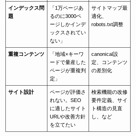
インデックス問
「1万ページあ
サイトマップ最
題
るのに3000ペ
適化、
ージしかインデ
robots.txt調整
ックスされてい
ない」
重複コンテンツ
「地域×キーワ
canonical設
ードで量産した
定、コンテンツ
ページが重複判
の差別化
定」
サイト設計
ページが評価さ
検索機能の改修
れない。SEO
要件定義、サイ
に適したサイト
ト構造の見直
URLや改善方針
し、など
を立てたい