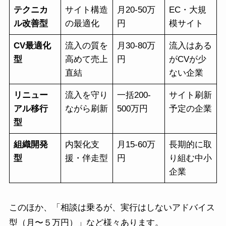
テクニカ
サイト構造
月20-50万
EC・大規
ル改善型
の最適化
円
模サイト
CV最適化
流入の質を
月30-80万
流入はある
型
高めて売上
円
がCVが少
直結
ない企業
リニュー
流入を守り
一括200-
サイト刷新
アル移行
ながら刷新
500万円
予定の企業
型
組織開発
内製化支
月15-60万
長期的に取
型
援・伴走型
円
り組む中小
企業
このほか、「相談は乗るが、実行はしないアドバイス
型（月〜５万円）」など様々あります。