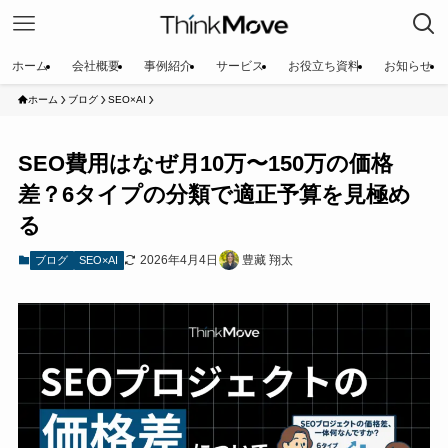
ホーム
会社概要
事例紹介
サービス
お役立ち資料
お知らせ
ホーム
ブログ
SEO×AI
SEO費用はなぜ月10万〜150万の価格
差？6タイプの分類で適正予算を見極め
る
2026年4月4日
豊藏 翔太
ブログ
SEO×AI