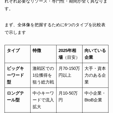
れぞれ必要なリソース・専門性・期間が全く異なりま
す。
まず、全体像を把握するために6つのタイプを比較表
で示します
タイプ
特徴
2025年相
向いている
場
（目安）
企業
ビッグキ
激戦区での
月70-150万
大手・資本
ーワード
1位獲得を
円以上
力のある企
型
狙う総力戦
業
ロングテ
中小キーワ
月10-50万
中小企業・
ール型
ードで流入
円
BtoB企業
拡大